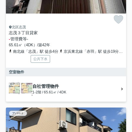
北区志茂
志茂３丁目貸家
-
管理費等
-
65.61㎡（4DK）/築42年
南北線「志茂」駅 徒歩4分
京浜東北線「赤羽」駅 徒歩19分
埼京
公共下水
空室物件
自社管理物件
1-2階 / 65.61㎡ / 4DK
アパート