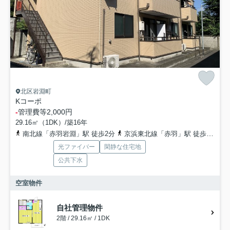
北区岩淵町
Kコーポ
-
管理費等
2,000円
29.16㎡（1DK）/築16年
南北線「赤羽岩淵」駅 徒歩2分
京浜東北線「赤羽」駅 徒歩9分
光ファイバー
閑静な住宅地
公共下水
空室物件
自社管理物件
2階 / 29.16㎡ / 1DK