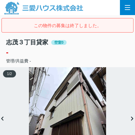
この物件の募集は終了しました。
志茂３丁目貸家
空室0
-
管理/共益費 -
1
/
2