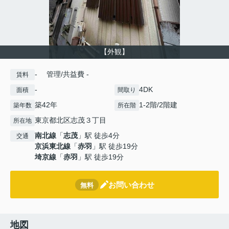
【外観】
- 管理/共益費 -
賃料
-
4DK
面積
間取り
築42年
1-2階/2階建
築年数
所在階
東京都北区志茂３丁目
所在地
南北線
「
志茂
」駅 徒歩4分
交通
京浜東北線
「
赤羽
」駅 徒歩19分
埼京線
「
赤羽
」駅 徒歩19分
お問い合わせ
無料
地図